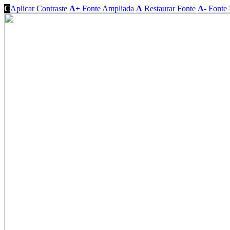
C
Aplicar Contraste
A+
Fonte Ampliada
A
Restaurar Fonte
A-
Fonte 