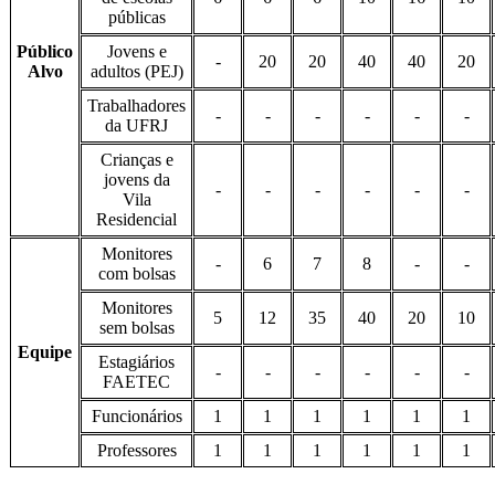
públicas
Público
Jovens e
-
20
20
40
40
20
Alvo
adultos (PEJ)
Trabalhadores
-
-
-
-
-
-
da UFRJ
Crianças e
jovens da
-
-
-
-
-
-
Vila
Residencial
Monitores
-
6
7
8
-
-
com bolsas
Monitores
5
12
35
40
20
10
sem bolsas
Equipe
Estagiários
-
-
-
-
-
-
FAETEC
Funcionários
1
1
1
1
1
1
Professores
1
1
1
1
1
1