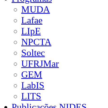
MUDA
Lafae
LIpE
NPCTA
Soltec
UFRJMar
GEM
LabIS
LITS
Publicações NIDES