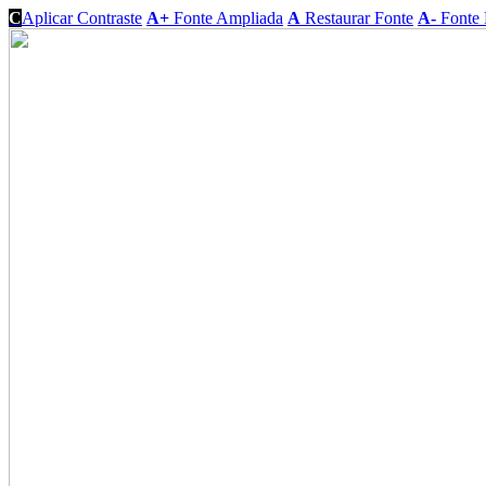
C
Aplicar Contraste
A+
Fonte Ampliada
A
Restaurar Fonte
A-
Fonte 