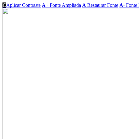
C
Aplicar Contraste
A+
Fonte Ampliada
A
Restaurar Fonte
A-
Fonte 