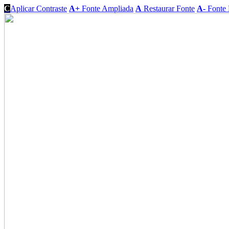
C
Aplicar Contraste
A+
Fonte Ampliada
A
Restaurar Fonte
A-
Fonte 