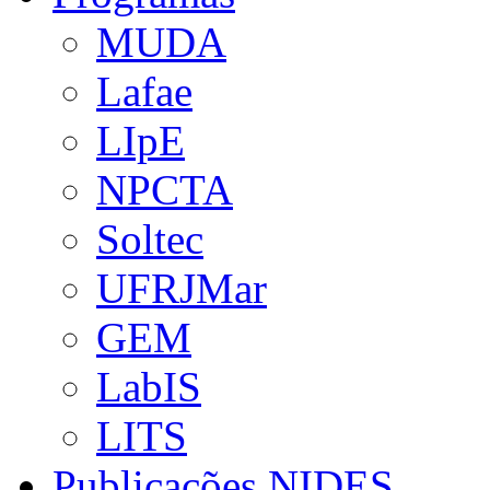
MUDA
Lafae
LIpE
NPCTA
Soltec
UFRJMar
GEM
LabIS
LITS
Publicações NIDES