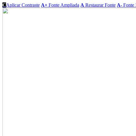
C
Aplicar Contraste
A+
Fonte Ampliada
A
Restaurar Fonte
A-
Fonte 