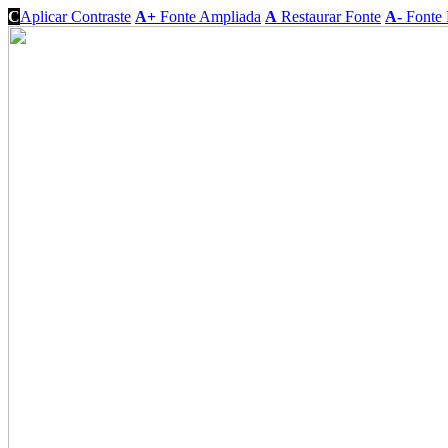
C
Aplicar Contraste
A+
Fonte Ampliada
A
Restaurar Fonte
A-
Fonte 