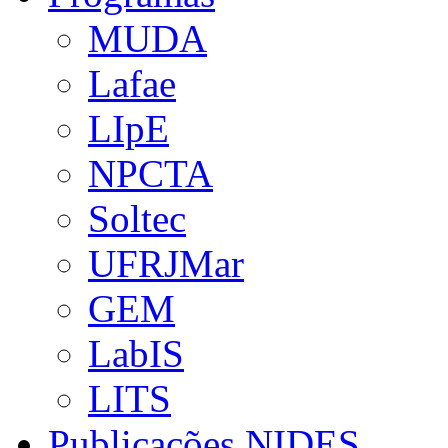
MUDA
Lafae
LIpE
NPCTA
Soltec
UFRJMar
GEM
LabIS
LITS
Publicações NIDES