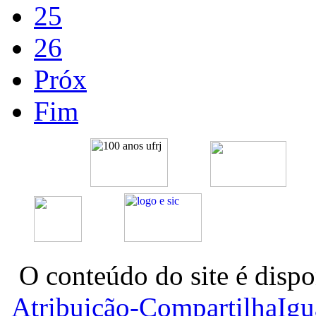
25
26
Próx
Fim
O conteúdo do site é dispo
Atribuição-CompartilhaIg