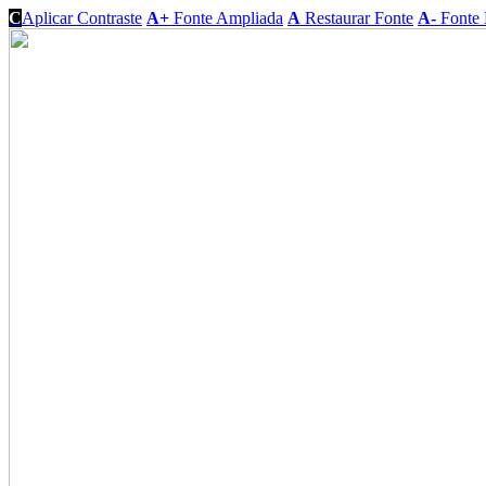
C
Aplicar Contraste
A+
Fonte Ampliada
A
Restaurar Fonte
A-
Fonte 