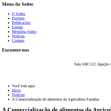
Menu do Soltec
O Soltec
Projetos
Publicações
Equipe
Memória Soltec
Notícias
Contato
Encontre-nos
Sala ABC112, ligação A
Você está aqui:
Início
Notícias
A Comercialização de alimentos da Agricultura Familiar
A Comercialização de alimentos da Agricu