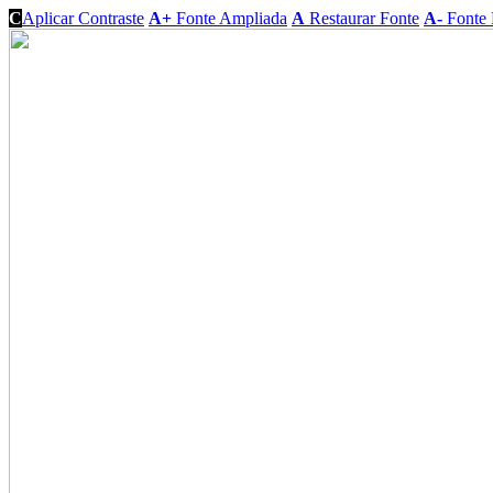
C
Aplicar Contraste
A+
Fonte Ampliada
A
Restaurar Fonte
A-
Fonte 