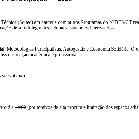
e Técnica (Soltec) em parceria com outros Programas do NIDES/CT reali
mação de seus integrantes e demais estudantes interessados.
al, Metodologias Participativas, Autogestão e Economia Solidária. O o
 nossa formação acadêmica e profissional.
 sites abaixo:
té o dia
14/02
(por motivos de alta procura e limitação dos espaços adi