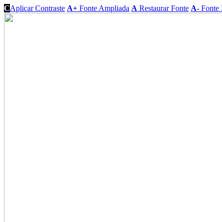
C
Aplicar Contraste
A+
Fonte Ampliada
A
Restaurar Fonte
A-
Fonte 