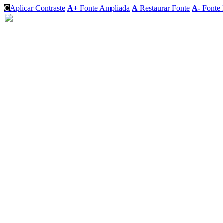
C
Aplicar Contraste
A+
Fonte Ampliada
A
Restaurar Fonte
A-
Fonte 