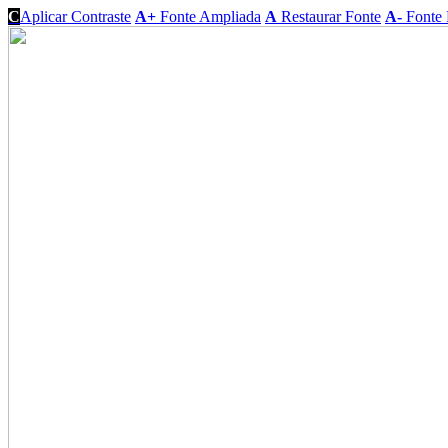
C
Aplicar Contraste
A+
Fonte Ampliada
A
Restaurar Fonte
A-
Fonte 