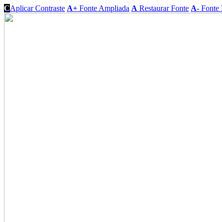
C
Aplicar Contraste
A+
Fonte Ampliada
A
Restaurar Fonte
A-
Fonte 