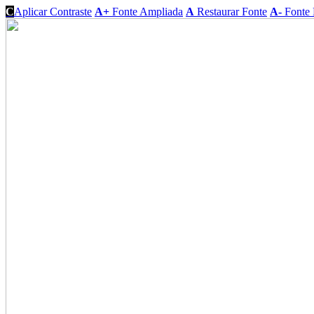
C
Aplicar Contraste
A+
Fonte Ampliada
A
Restaurar Fonte
A-
Fonte 