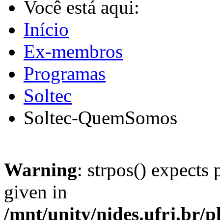
Você está aqui:
Início
Ex-membros
Programas
Soltec
Soltec-QuemSomos
Warning
: strpos() expects 
given in
/mnt/unity/nides.ufrj.br/p