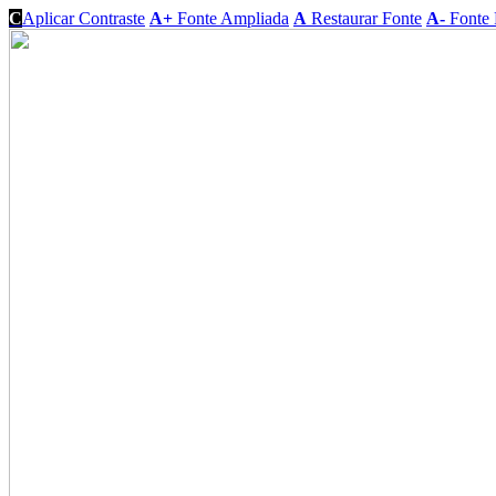
C
Aplicar Contraste
A+
Fonte Ampliada
A
Restaurar Fonte
A-
Fonte 