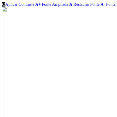
C
Aplicar Contraste
A+
Fonte Ampliada
A
Restaurar Fonte
A-
Fonte 