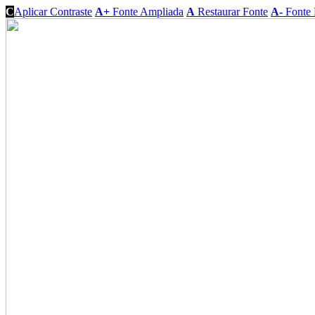
C
Aplicar Contraste
A+
Fonte Ampliada
A
Restaurar Fonte
A-
Fonte 