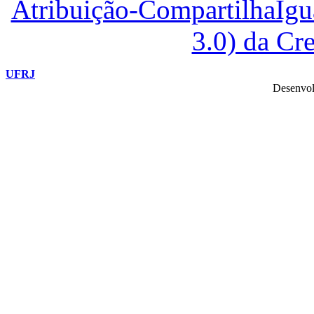
Atribuição-CompartilhaIg
3.0) da C
UFRJ
Desenvol