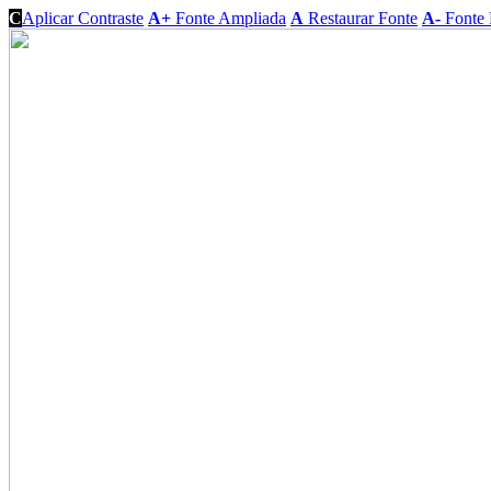
C
Aplicar Contraste
A+
Fonte Ampliada
A
Restaurar Fonte
A-
Fonte 