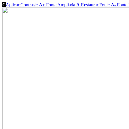
C
Aplicar Contraste
A+
Fonte Ampliada
A
Restaurar Fonte
A-
Fonte 