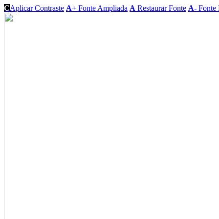
C
Aplicar Contraste
A+
Fonte Ampliada
A
Restaurar Fonte
A-
Fonte 