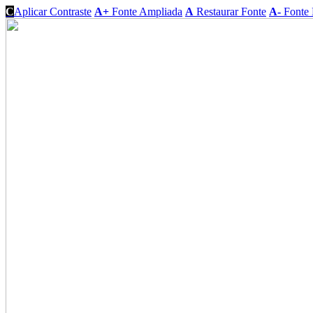
C
Aplicar Contraste
A+
Fonte Ampliada
A
Restaurar Fonte
A-
Fonte 