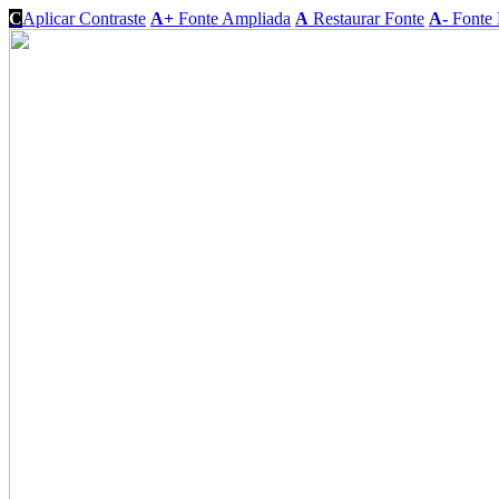
C
Aplicar Contraste
A+
Fonte Ampliada
A
Restaurar Fonte
A-
Fonte 