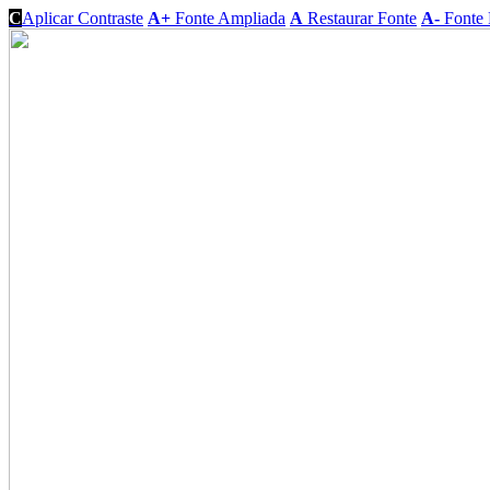
C
Aplicar Contraste
A+
Fonte Ampliada
A
Restaurar Fonte
A-
Fonte 