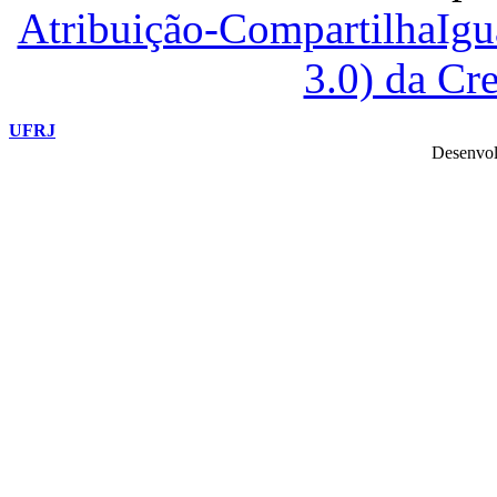
Atribuição-CompartilhaIg
3.0) da C
UFRJ
Desenvol