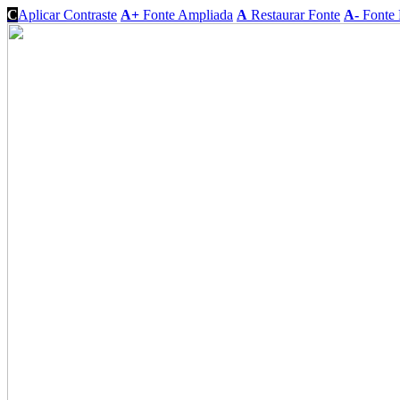
C
Aplicar Contraste
A+
Fonte Ampliada
A
Restaurar Fonte
A-
Fonte 