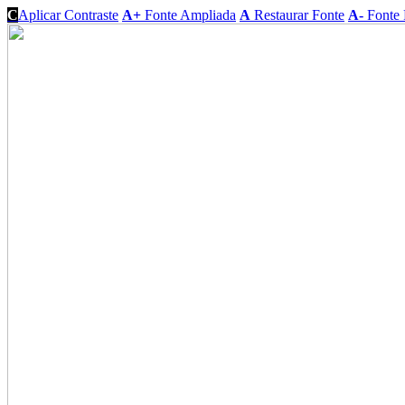
C
Aplicar Contraste
A+
Fonte Ampliada
A
Restaurar Fonte
A-
Fonte 