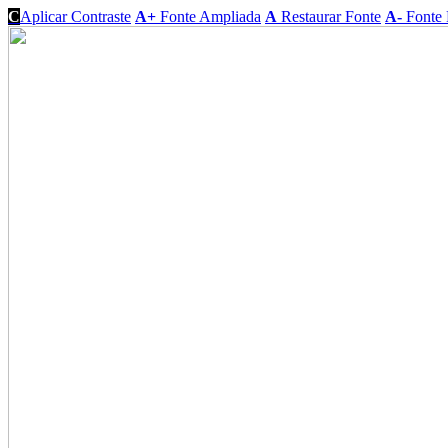
C
Aplicar Contraste
A+
Fonte Ampliada
A
Restaurar Fonte
A-
Fonte 