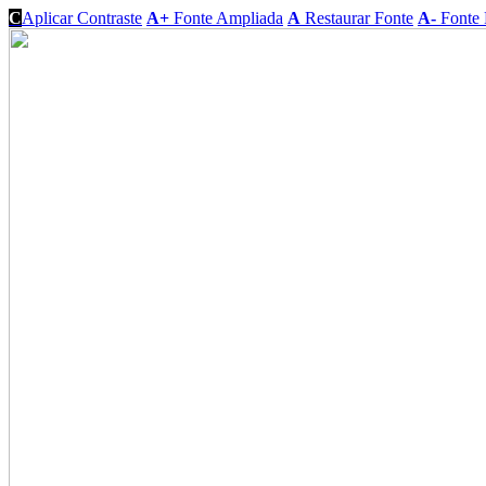
C
Aplicar Contraste
A+
Fonte Ampliada
A
Restaurar Fonte
A-
Fonte 