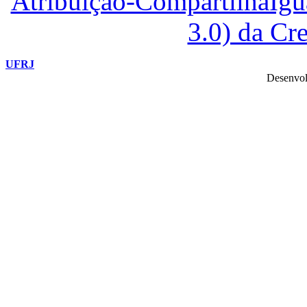
Atribuição-CompartilhaIg
3.0) da C
UFRJ
Desenvol