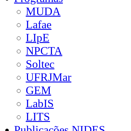
MUDA
Lafae
LIpE
NPCTA
Soltec
UFRJMar
GEM
LabIS
LITS
Publicações NIDES