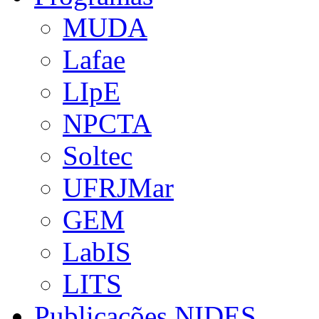
MUDA
Lafae
LIpE
NPCTA
Soltec
UFRJMar
GEM
LabIS
LITS
Publicações NIDES