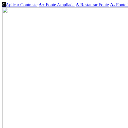
C
Aplicar Contraste
A+
Fonte Ampliada
A
Restaurar Fonte
A-
Fonte 