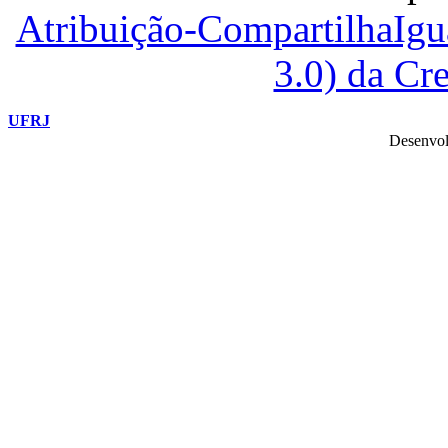
Atribuição-CompartilhaIg
3.0) da C
UFRJ
Desenvol