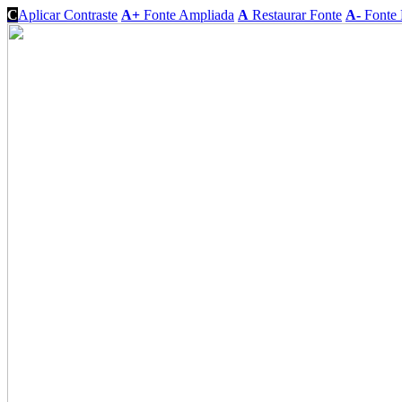
C
Aplicar Contraste
A+
Fonte Ampliada
A
Restaurar Fonte
A-
Fonte 