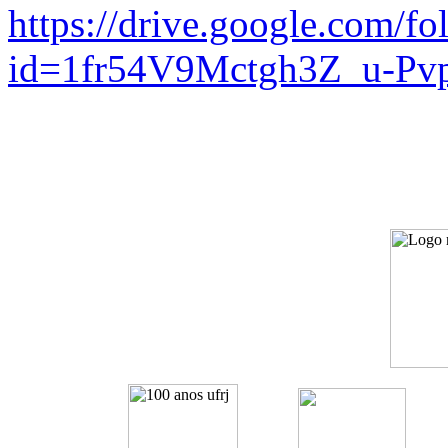
https://drive.google.com/fo
id=1fr54V9Mctgh3Z_u-Pv