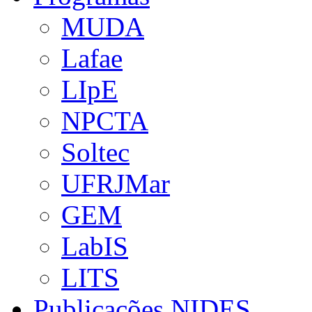
MUDA
Lafae
LIpE
NPCTA
Soltec
UFRJMar
GEM
LabIS
LITS
Publicações NIDES