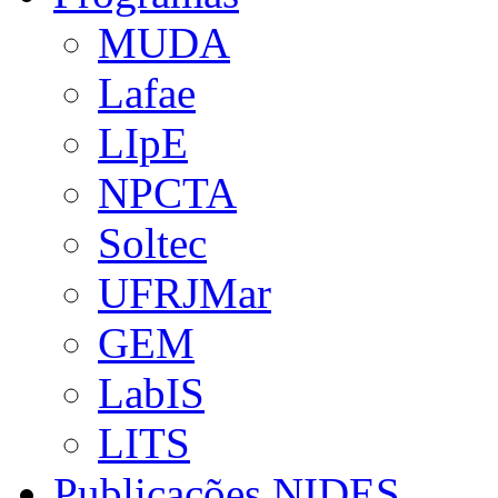
MUDA
Lafae
LIpE
NPCTA
Soltec
UFRJMar
GEM
LabIS
LITS
Publicações NIDES