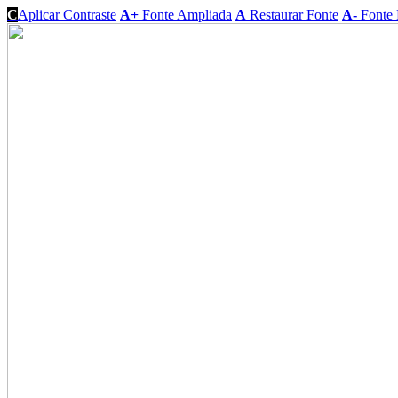
C
Aplicar Contraste
A+
Fonte Ampliada
A
Restaurar Fonte
A-
Fonte 