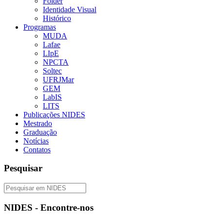
Folder
Identidade Visual
Histórico
Programas
MUDA
Lafae
LIpE
NPCTA
Soltec
UFRJMar
GEM
LabIS
LITS
Publicações NIDES
Mestrado
Graduação
Notícias
Contatos
Pesquisar
NIDES - Encontre-nos