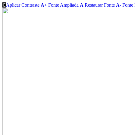
C
Aplicar Contraste
A+
Fonte Ampliada
A
Restaurar Fonte
A-
Fonte 