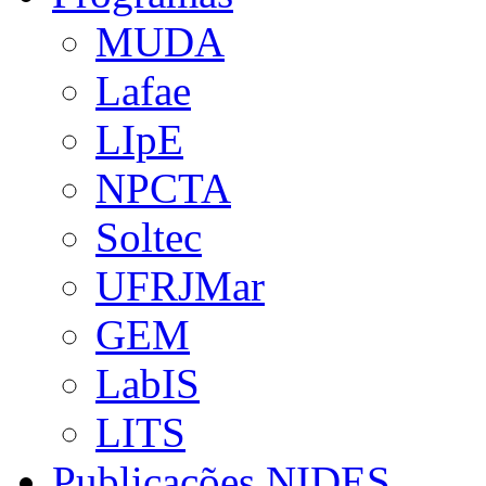
MUDA
Lafae
LIpE
NPCTA
Soltec
UFRJMar
GEM
LabIS
LITS
Publicações NIDES