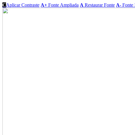
C
Aplicar Contraste
A+
Fonte Ampliada
A
Restaurar Fonte
A-
Fonte 