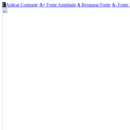
C
Aplicar Contraste
A+
Fonte Ampliada
A
Restaurar Fonte
A-
Fonte 