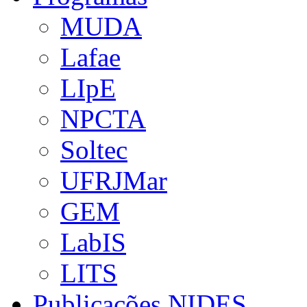
MUDA
Lafae
LIpE
NPCTA
Soltec
UFRJMar
GEM
LabIS
LITS
Publicações NIDES