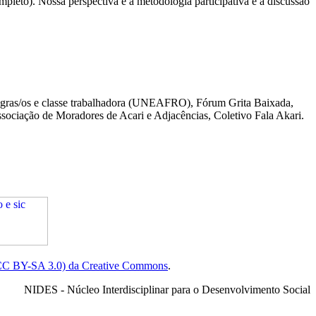
ompleto). Nossa perspectiva é a metodologia participativa e a discussão
egras/os e classe trabalhadora (UNEAFRO), Fórum Grita Baixada,
ciação de Moradores de Acari e Adjacências, Coletivo Fala Akari.
(CC BY-SA 3.0) da Creative Commons
.
NIDES - Núcleo Interdisciplinar para o Desenvolvimento Social