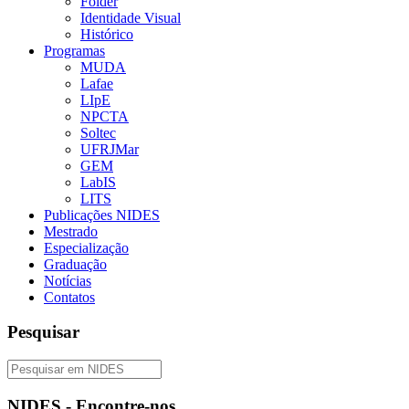
Folder
Identidade Visual
Histórico
Programas
MUDA
Lafae
LIpE
NPCTA
Soltec
UFRJMar
GEM
LabIS
LITS
Publicações NIDES
Mestrado
Especialização
Graduação
Notícias
Contatos
Pesquisar
NIDES - Encontre-nos