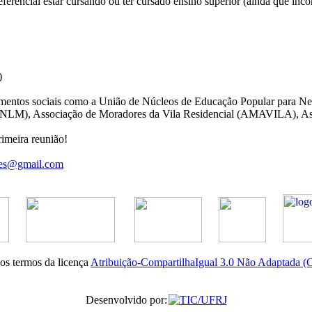
eferencial estar cursando ou ter cursado ensino superior (ainda que inc
l)
imentos sociais como a União de Núcleos de Educação Popular para N
NLM), Associação de Moradores da Vila Residencial (AMAVILA), Asso
rimeira reunião!
es@gmail.com
nos termos da licença
Atribuição-CompartilhaIgual 3.0 Não Adaptada 
Desenvolvido por: