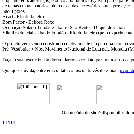
enquanto educadores (as) e/ou colaboradores (as). Para participar é pr
de temas emancipatórios, além das aulas necessárias para aprovação.
São 4 polos:
Acari - Rio de Janeiro
Bom Pastor - Belford Roxo
Ocupação Solano Trindade - bairro São Bento - Duque de Caxias
Vila Residencial - Ilha do Fundão - Rio de Janeiro (polo experimenta
O projeto vem sendo construído coletivamente em parceria com mov
Pré Vestibular + Nós, Movimento Nacional de Luta pela Moradia (M
Faça já sua inscrição! Em breve, faremos contato para marcar nossa p
Qualquer dúvida, entre em contato conosco através do e-mail:
pvpnid
O conteúdo do site é disponibilizado 
UFRJ