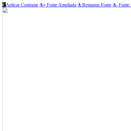
C
Aplicar Contraste
A+
Fonte Ampliada
A
Restaurar Fonte
A-
Fonte 