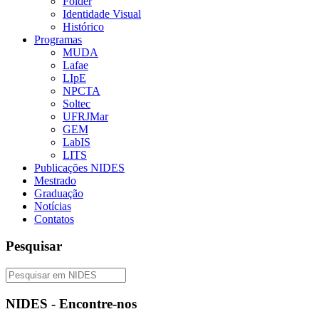
Folder
Identidade Visual
Histórico
Programas
MUDA
Lafae
LIpE
NPCTA
Soltec
UFRJMar
GEM
LabIS
LITS
Publicações NIDES
Mestrado
Graduação
Notícias
Contatos
Pesquisar
NIDES - Encontre-nos