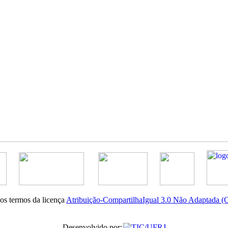
nos termos da licença
Atribuição-CompartilhaIgual 3.0 Não Adaptada 
Desenvolvido por: