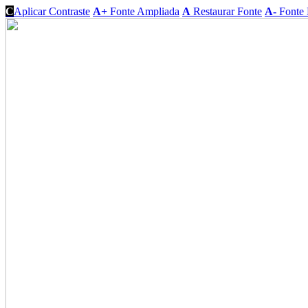
C
Aplicar Contraste
A+
Fonte Ampliada
A
Restaurar Fonte
A-
Fonte 