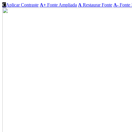
C
Aplicar Contraste
A+
Fonte Ampliada
A
Restaurar Fonte
A-
Fonte 