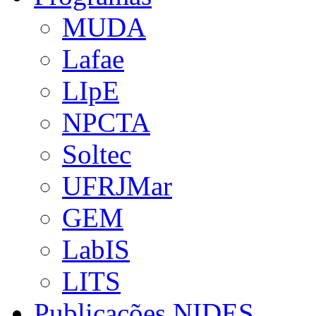
MUDA
Lafae
LIpE
NPCTA
Soltec
UFRJMar
GEM
LabIS
LITS
Publicações NIDES