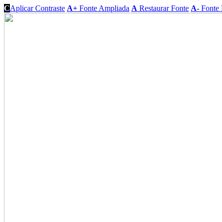
C
Aplicar Contraste
A+
Fonte Ampliada
A
Restaurar Fonte
A-
Fonte 