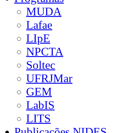
MUDA
Lafae
LIpE
NPCTA
Soltec
UFRJMar
GEM
LabIS
LITS
Publicações NIDES