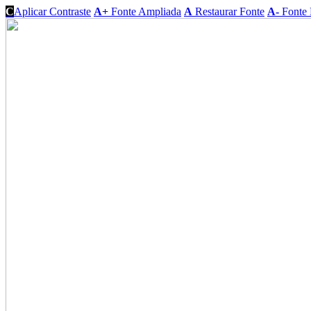
C
Aplicar Contraste
A+
Fonte Ampliada
A
Restaurar Fonte
A-
Fonte 