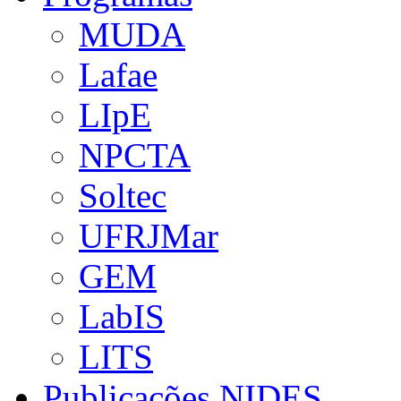
MUDA
Lafae
LIpE
NPCTA
Soltec
UFRJMar
GEM
LabIS
LITS
Publicações NIDES