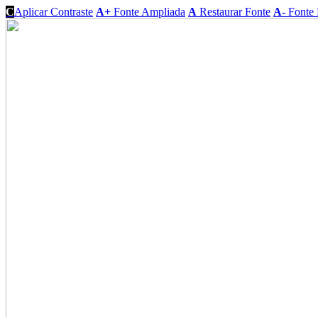
C
Aplicar Contraste
A+
Fonte Ampliada
A
Restaurar Fonte
A-
Fonte 