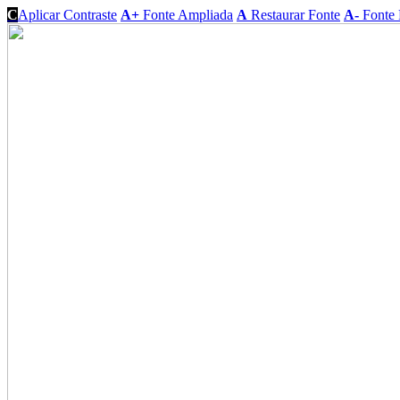
C
Aplicar Contraste
A+
Fonte Ampliada
A
Restaurar Fonte
A-
Fonte 