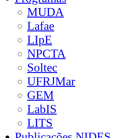
MUDA
Lafae
LIpE
NPCTA
Soltec
UFRJMar
GEM
LabIS
LITS
Publicações NIDES