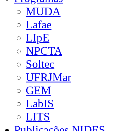
MUDA
Lafae
LIpE
NPCTA
Soltec
UFRJMar
GEM
LabIS
LITS
Publicações NIDES