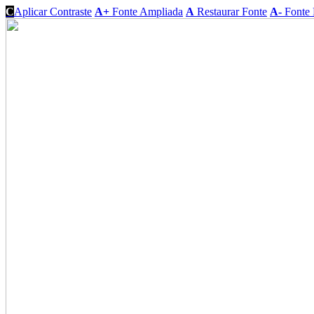
C
Aplicar Contraste
A+
Fonte Ampliada
A
Restaurar Fonte
A-
Fonte 