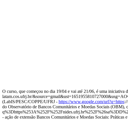
O curso, que começou no dia 19/04 e vai até 21/06, é uma iniciati
latam.cos.ufrj.br/&source=gmail&ust=1651955810727000&u
(LabIS/PESC/COPPE/UFRJ -
https://www.google.com/url?q=https
:
do Observatório de Bancos Comunitários e Moedas Sociais (OBM), c
q%3Dhttps%253A%252F%252Fnides.ufrj.br%252F%26sa%3DD
- ação de extensão Bancos Comunitários e Moedas Sociais: Práticas e