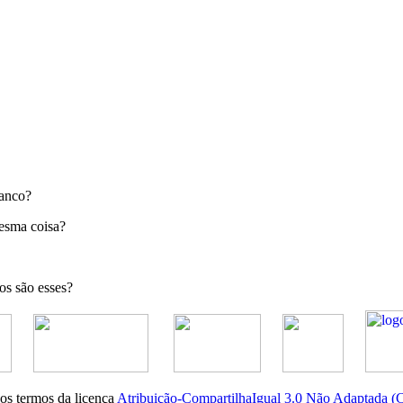
banco?
mesma coisa?
os são esses?
nos termos da licença
Atribuição-CompartilhaIgual 3.0 Não Adaptada 