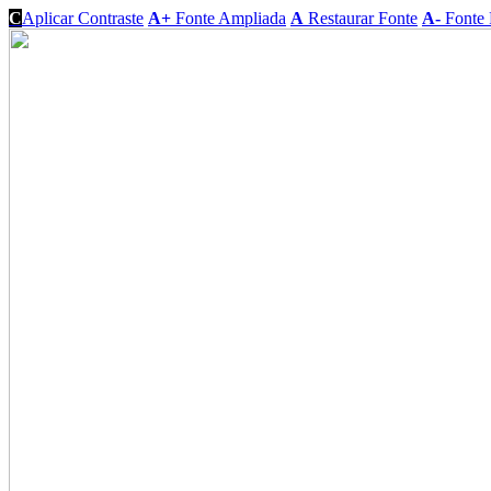
C
Aplicar Contraste
A+
Fonte Ampliada
A
Restaurar Fonte
A-
Fonte 