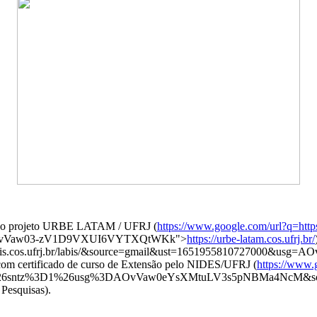
va do projeto URBE LATAM / UFRJ (
https://www.google.com/url?q=http
sg=AOvVaw03-zV1D9VXUI6VYTXQtWKk">
https://urbe-latam.cos.ufrj.br/
//is.cos.ufrj.br/labis/&source=gmail&ust=1651955810727000&u
om certificado de curso de Extensão pelo NIDES/UFRJ (
https://www.
%26sntz%3D1%26usg%3DAOvVaw0eYsXMtuLV3s5pNBMa4NcM&sou
 Pesquisas).