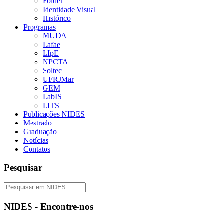
Folder
Identidade Visual
Histórico
Programas
MUDA
Lafae
LIpE
NPCTA
Soltec
UFRJMar
GEM
LabIS
LITS
Publicações NIDES
Mestrado
Graduação
Notícias
Contatos
Pesquisar
NIDES - Encontre-nos