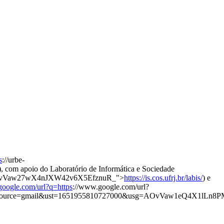
s
://urbe-
), com apoio do Laboratório de Informática e Sociedade
sg=AOvVaw27wX4nJXW42v6X5EfznuR_">
https://is.cos.ufrj.br/labis/
) e
google.com/url?q=https
://www.google.com/url?
rce=gmail&ust=1651955810727000&usg=AOvVaw1eQ4X1lLn8P