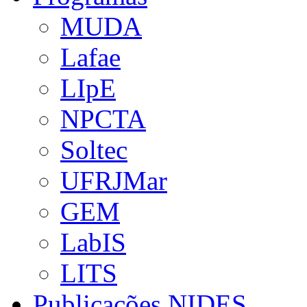
MUDA
Lafae
LIpE
NPCTA
Soltec
UFRJMar
GEM
LabIS
LITS
Publicações NIDES