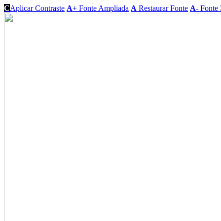
C
Aplicar Contraste
A+
Fonte Ampliada
A
Restaurar Fonte
A-
Fonte 