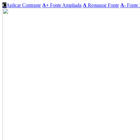
C
Aplicar Contraste
A+
Fonte Ampliada
A
Restaurar Fonte
A-
Fonte 