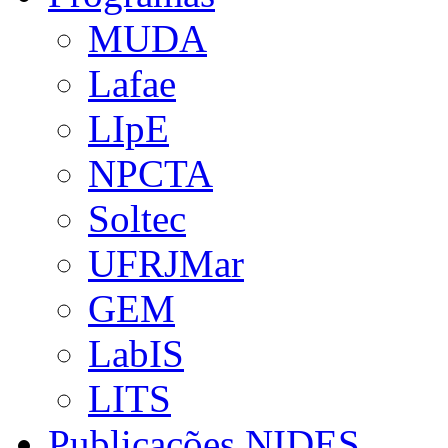
MUDA
Lafae
LIpE
NPCTA
Soltec
UFRJMar
GEM
LabIS
LITS
Publicações NIDES