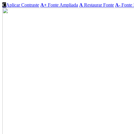
C
Aplicar Contraste
A+
Fonte Ampliada
A
Restaurar Fonte
A-
Fonte 