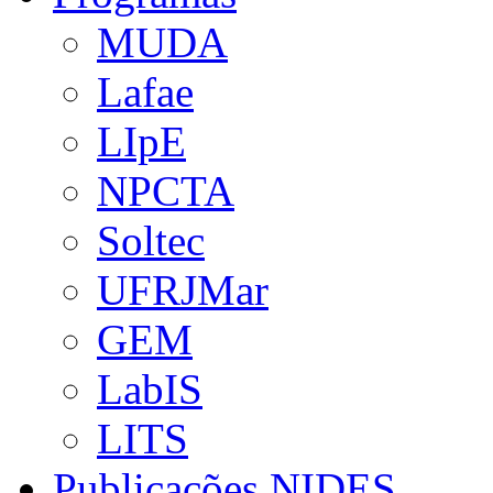
MUDA
Lafae
LIpE
NPCTA
Soltec
UFRJMar
GEM
LabIS
LITS
Publicações NIDES