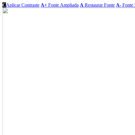
C
Aplicar Contraste
A+
Fonte Ampliada
A
Restaurar Fonte
A-
Fonte 