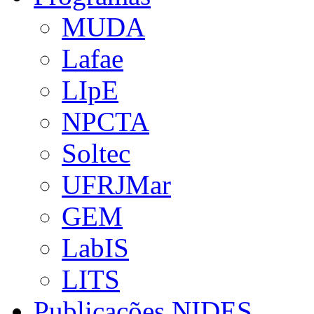
MUDA
Lafae
LIpE
NPCTA
Soltec
UFRJMar
GEM
LabIS
LITS
Publicações NIDES