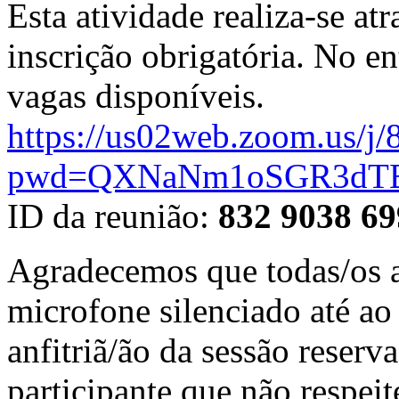
Esta atividade realiza-se a
inscrição obrigatória. No e
vagas disponíveis.
https://us02web.zoom.us/j
pwd=QXNaNm1oSGR3dT
ID da reunião:
832 9038 6
Agradecemos que todas/os a
microfone silenciado até a
anfitriã/ão da sessão reserv
participante que não respeit