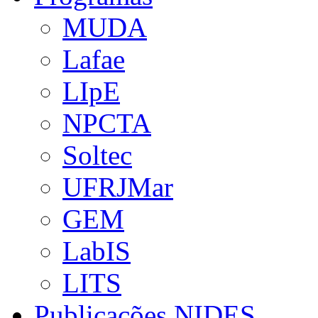
MUDA
Lafae
LIpE
NPCTA
Soltec
UFRJMar
GEM
LabIS
LITS
Publicações NIDES