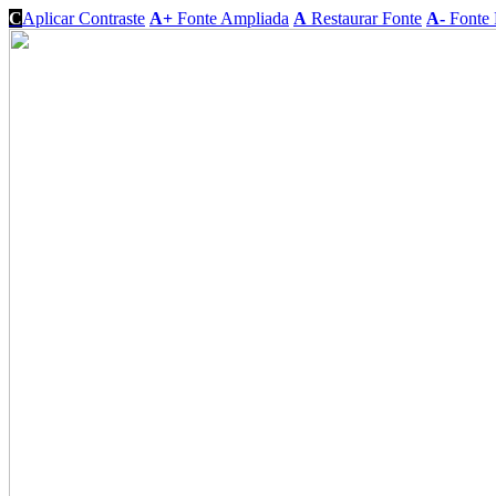
C
Aplicar Contraste
A+
Fonte Ampliada
A
Restaurar Fonte
A-
Fonte 