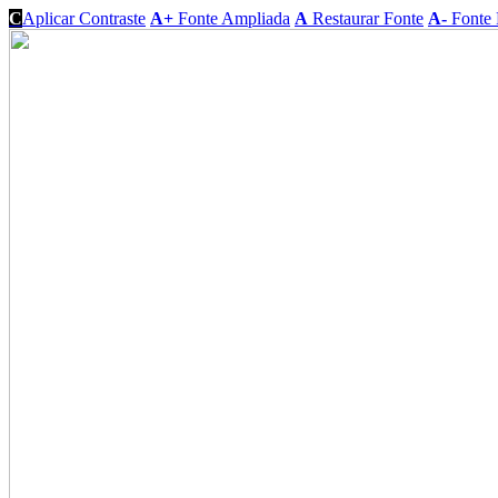
C
Aplicar Contraste
A+
Fonte Ampliada
A
Restaurar Fonte
A-
Fonte 