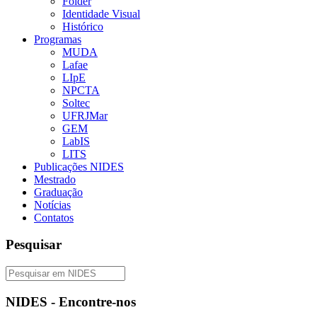
Folder
Identidade Visual
Histórico
Programas
MUDA
Lafae
LIpE
NPCTA
Soltec
UFRJMar
GEM
LabIS
LITS
Publicações NIDES
Mestrado
Graduação
Notícias
Contatos
Pesquisar
NIDES - Encontre-nos