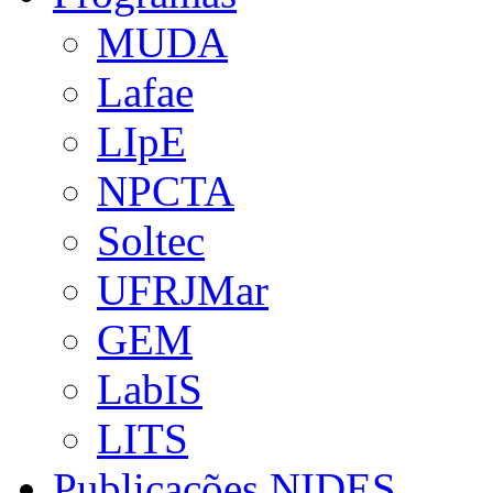
MUDA
Lafae
LIpE
NPCTA
Soltec
UFRJMar
GEM
LabIS
LITS
Publicações NIDES