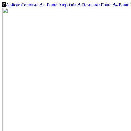
C
Aplicar Contraste
A+
Fonte Ampliada
A
Restaurar Fonte
A-
Fonte 