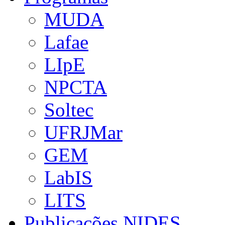
MUDA
Lafae
LIpE
NPCTA
Soltec
UFRJMar
GEM
LabIS
LITS
Publicações NIDES