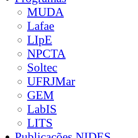
MUDA
Lafae
LIpE
NPCTA
Soltec
UFRJMar
GEM
LabIS
LITS
Publicações NIDES