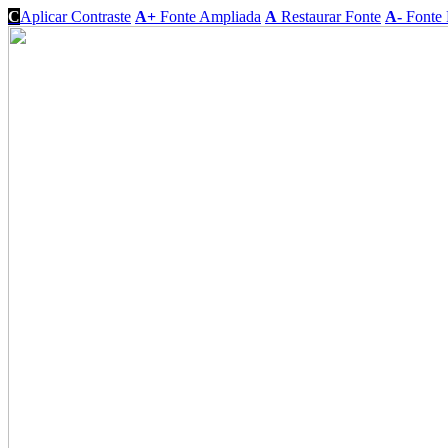
C
Aplicar Contraste
A+
Fonte Ampliada
A
Restaurar Fonte
A-
Fonte 